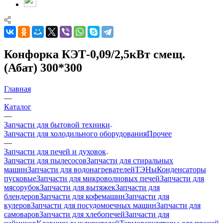
Конфорка КЭТ-0,09/2,5кВт смещ.
(Абат) 300*300
Главная
—
Каталог
—
Запчасти для бытовой техники
Запчасти для холодильного оборудования
Прочее
—
Запчасти для печей и духовок
Запчасти для пылесосов
Запчасти для стиральных
машин
Запчасти для водонагревателей
ТЭНы
Конденсаторы
пусковые
Запчасти для микроволновых печей
Запчасти для
мясорубок
Запчасти для вытяжек
Запчасти для
блендеров
Запчасти для кофемашин
Запчасти для
кулеров
Запчасти для посудомоечных машин
Запчасти для
самоваров
Запчасти для хлебопечей
Запчасти для