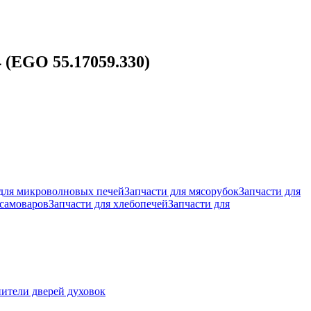
 (EGO 55.17059.330)
 для микроволновых печей
Запчасти для мясорубок
Запчасти для
 самоваров
Запчасти для хлебопечей
Запчасти для
ители дверей духовок