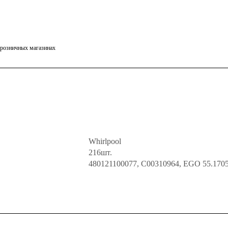
в розничных магазинах
Whirlpool
216шт.
480121100077, C00310964, EGO 55.1705