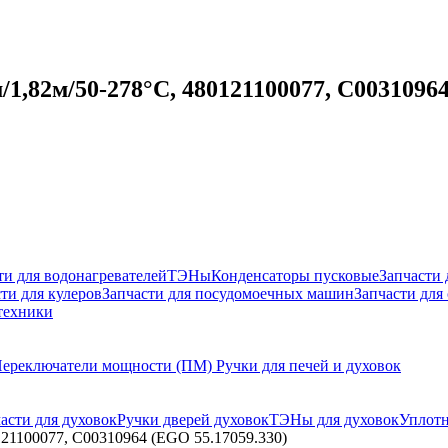
1,82м/50-278°С, 480121100077, C00310964
ти для водонагревателей
ТЭНы
Конденсаторы пусковые
Запчасти
ти для кулеров
Запчасти для посудомоечных машин
Запчасти для
техники
ереключатели мощности (ПМ)
Ручки для печей и духовок
асти для духовок
Ручки дверей духовок
ТЭНы для духовок
Уплотн
121100077, C00310964 (EGO 55.17059.330)