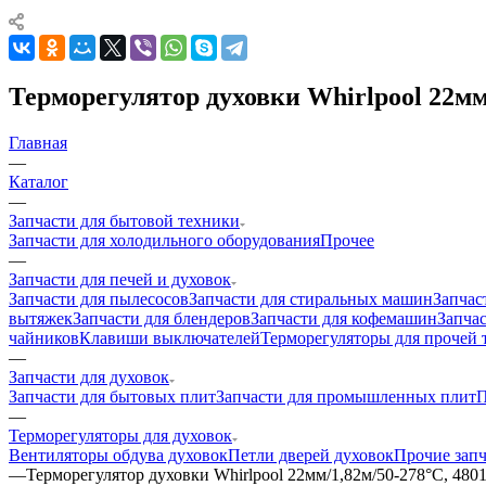
Терморегулятор духовки Whirlpool 22мм/
Главная
—
Каталог
—
Запчасти для бытовой техники
Запчасти для холодильного оборудования
Прочее
—
Запчасти для печей и духовок
Запчасти для пылесосов
Запчасти для стиральных машин
Запчас
вытяжек
Запчасти для блендеров
Запчасти для кофемашин
Запчас
чайников
Клавиши выключателей
Терморегуляторы для прочей 
—
Запчасти для духовок
Запчасти для бытовых плит
Запчасти для промышленных плит
П
—
Терморегуляторы для духовок
Вентиляторы обдува духовок
Петли дверей духовок
Прочие запч
—
Терморегулятор духовки Whirlpool 22мм/1,82м/50-278°С, 480