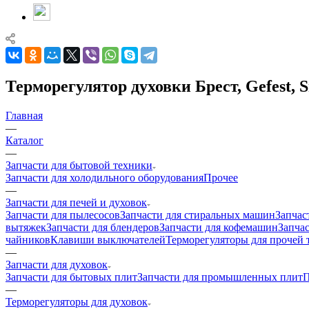
Терморегулятор духовки Брест, Gefest, 
Главная
—
Каталог
—
Запчасти для бытовой техники
Запчасти для холодильного оборудования
Прочее
—
Запчасти для печей и духовок
Запчасти для пылесосов
Запчасти для стиральных машин
Запчас
вытяжек
Запчасти для блендеров
Запчасти для кофемашин
Запчас
чайников
Клавиши выключателей
Терморегуляторы для прочей 
—
Запчасти для духовок
Запчасти для бытовых плит
Запчасти для промышленных плит
П
—
Терморегуляторы для духовок