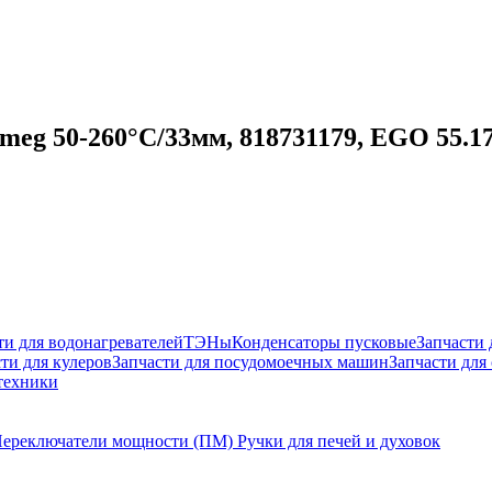
Smeg 50-260°С/33мм, 818731179, EGO 55.1
ти для водонагревателей
ТЭНы
Конденсаторы пусковые
Запчасти
ти для кулеров
Запчасти для посудомоечных машин
Запчасти для
техники
ереключатели мощности (ПМ)
Ручки для печей и духовок