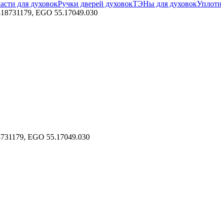
асти для духовок
Ручки дверей духовок
ТЭНы для духовок
Уплотн
 818731179, EGO 55.17049.030
8731179, EGO 55.17049.030