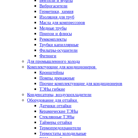
Вентили и муфты
Виброгасители
Герметики, химия
Изоляция для труб
Масла для компрессоров
Медные трубы
Припои и флюсы
Ремкомплекты
Трубки капиллярные
Фильтры-осушители
Фитинги
Для промышленного холода
Комплектующие для кондиционеров
Кронштейны
Помпы дренажные
Прочие комплектующие для кондиционеров
ТЭНы гибкие
Конденсаторы, воздухоохладители
Оборудование для оттайки
Датчики оттайки
Керамические ТЭНы
Стеклянные ТЭНы
Таймеры оттайки
Термопредохранители
Термостаты холодильные