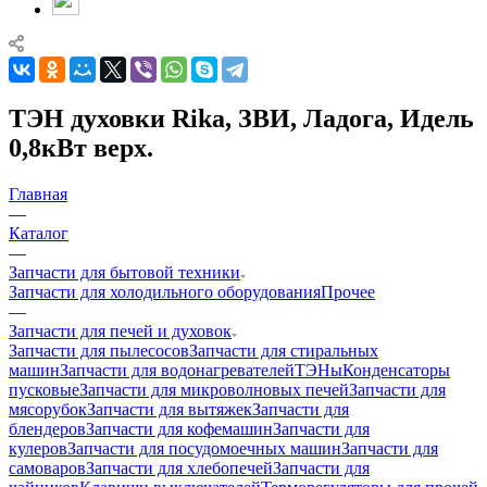
ТЭН духовки Rika, ЗВИ, Ладога, Идель
0,8кВт верх.
Главная
—
Каталог
—
Запчасти для бытовой техники
Запчасти для холодильного оборудования
Прочее
—
Запчасти для печей и духовок
Запчасти для пылесосов
Запчасти для стиральных
машин
Запчасти для водонагревателей
ТЭНы
Конденсаторы
пусковые
Запчасти для микроволновых печей
Запчасти для
мясорубок
Запчасти для вытяжек
Запчасти для
блендеров
Запчасти для кофемашин
Запчасти для
кулеров
Запчасти для посудомоечных машин
Запчасти для
самоваров
Запчасти для хлебопечей
Запчасти для