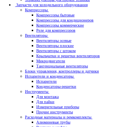
Запчасти для холодильного оборудования
Компрессоры
Компрессоры бытовые
Компрессоры для кондиционеров
Компрессоры коммерческие
Реле для компрессоров
Вентиляторы
Вентиляторы осевые
Вентиляторы плоские
Вентиляторы с штоком
Крыльчатки и решетки вентиляторов
Микродвигатели
Тангенциальные вентиляторы
Блоки управления, контроллеры и датчики
Испарители и конденсаторы
Испарители
Конденсаторы-решетки
Инструменты
Для монтажа
Для пайки
Измерительные приборы
Прочие инструменты
Расходные материалы и ремкомплекты
Алюминевые трубы