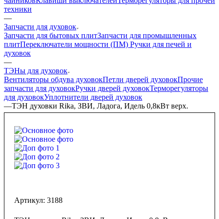
чайников
Клавиши выключателей
Терморегуляторы для прочей
техники
—
Запчасти для духовок
Запчасти для бытовых плит
Запчасти для промышленных
плит
Переключатели мощности (ПМ)
Ручки для печей и
духовок
—
ТЭНы для духовок
Вентиляторы обдува духовок
Петли дверей духовок
Прочие
запчасти для духовок
Ручки дверей духовок
Терморегуляторы
для духовок
Уплотнители дверей духовок
—
ТЭН духовки Rika, ЗВИ, Ладога, Идель 0,8кВт верх.
Артикул:
3188