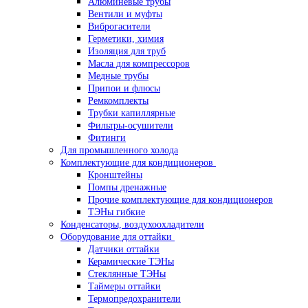
Алюминевые трубы
Вентили и муфты
Виброгасители
Герметики, химия
Изоляция для труб
Масла для компрессоров
Медные трубы
Припои и флюсы
Ремкомплекты
Трубки капиллярные
Фильтры-осушители
Фитинги
Для промышленного холода
Комплектующие для кондиционеров
Кронштейны
Помпы дренажные
Прочие комплектующие для кондиционеров
ТЭНы гибкие
Конденсаторы, воздухоохладители
Оборудование для оттайки
Датчики оттайки
Керамические ТЭНы
Стеклянные ТЭНы
Таймеры оттайки
Термопредохранители