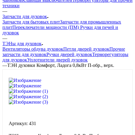
чайников
Клавиши выключателей
Терморегуляторы для прочей
техники
—
Запчасти для духовок
Запчасти для бытовых плит
Запчасти для промышленных
плит
Переключатели мощности (ПМ)
Ручки для печей и
духовок
—
ТЭНы для духовок
Вентиляторы обдува духовок
Петли дверей духовок
Прочие
запчасти для духовок
Ручки дверей духовок
Терморегуляторы
для духовок
Уплотнители дверей духовок
—
ТЭН духовки Комфорт, Ладога 0,8кВт П-обр., верх.
Артикул:
431