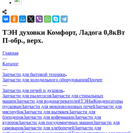
ТЭН духовки Комфорт, Ладога 0,8кВт
П-обр., верх.
Главная
—
Каталог
—
Запчасти для бытовой техники
Запчасти для холодильного оборудования
Прочее
—
Запчасти для печей и духовок
Запчасти для пылесосов
Запчасти для стиральных
машин
Запчасти для водонагревателей
ТЭНы
Конденсаторы
пусковые
Запчасти для микроволновых печей
Запчасти для
мясорубок
Запчасти для вытяжек
Запчасти для
блендеров
Запчасти для кофемашин
Запчасти для
кулеров
Запчасти для посудомоечных машин
Запчасти для
самоваров
Запчасти для хлебопечей
Запчасти для