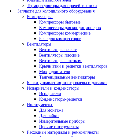
Клавиши выключателей
Терморегуляторы для прочей техники
Запчасти для холодильного оборудования
Компрессоры
Компрессоры бытовые
Компрессоры для кондиционеров
Компрессоры коммерческие
Реле для компрессоров
Вентиляторы
Вентиляторы осевые
Вентиляторы плоские
Вентиляторы с штоком
Крыльчатки и решетки вентиляторов
Микродвигатели
Тангенциальные вентиляторы
Блоки управления, контроллеры и датчики
Испарители и конденсаторы
Испарители
Конденсаторы-решетки
Инструменты
Для монтажа
Для пайки
Измерительные приборы
Прочие инструменты
Расходные материалы и ремкомплекты