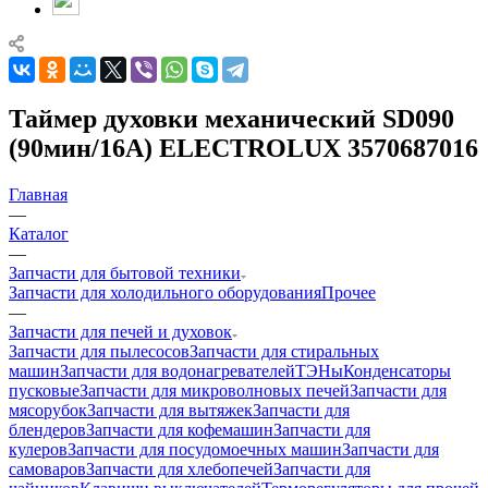
Таймер духовки механический SD090
(90мин/16A) ELECTROLUX 3570687016
Главная
—
Каталог
—
Запчасти для бытовой техники
Запчасти для холодильного оборудования
Прочее
—
Запчасти для печей и духовок
Запчасти для пылесосов
Запчасти для стиральных
машин
Запчасти для водонагревателей
ТЭНы
Конденсаторы
пусковые
Запчасти для микроволновых печей
Запчасти для
мясорубок
Запчасти для вытяжек
Запчасти для
блендеров
Запчасти для кофемашин
Запчасти для
кулеров
Запчасти для посудомоечных машин
Запчасти для
самоваров
Запчасти для хлебопечей
Запчасти для