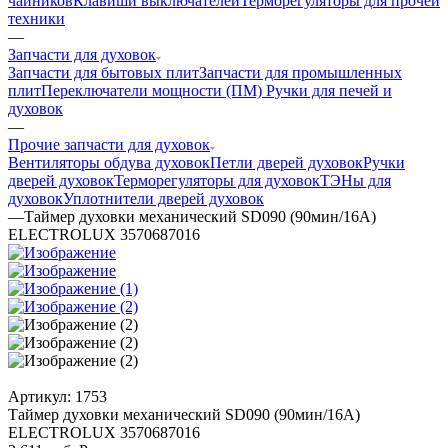
чайников
Клавиши выключателей
Терморегуляторы для прочей
техники
—
Запчасти для духовок
Запчасти для бытовых плит
Запчасти для промышленных
плит
Переключатели мощности (ПМ)
Ручки для печей и
духовок
—
Прочие запчасти для духовок
Вентиляторы обдува духовок
Петли дверей духовок
Ручки
дверей духовок
Терморегуляторы для духовок
ТЭНы для
духовок
Уплотнители дверей духовок
—
Таймер духовки механический SD090 (90мин/16A)
ELECTROLUX 3570687016
Артикул:
1753
Таймер духовки механический SD090 (90мин/16A)
ELECTROLUX 3570687016