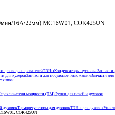
(60мин/16A/22мм) MC16W01, COK425UN
ти для водонагревателей
ТЭНы
Конденсаторы пусковые
Запчасти
ти для кулеров
Запчасти для посудомоечных машин
Запчасти для
техники
ереключатели мощности (ПМ)
Ручки для печей и духовок
й духовок
Терморегуляторы для духовок
ТЭНы для духовок
Уплот
 MC16W01, COK425UN