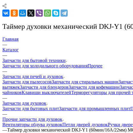
Таймер духовки механический DKJ-Y1 
Главная
—
Каталог
—
Запчасти для бытовой техники
Запчасти для холодильного оборудования
Прочее
—
Запчасти для печей и духовок
Запчасти для пылесосов
Запчасти для стиральных машин
Запчас
вытяжек
Запчасти для блендеров
Запчасти для кофемашин
Запчас
чайников
Клавиши выключателей
Терморегуляторы для прочей 
—
Запчасти для духовок
Запчасти для бытовых плит
Запчасти для промышленных плит
П
—
Прочие запчасти для духовок
Вентиляторы обдува духовок
Петли дверей духовок
Ручки двере
—
Таймер духовки механический DKJ-Y1 (60мин/16A/22мм)