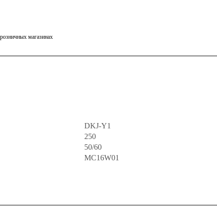
в розничных магазинах
DKJ-Y1
250
50/60
MC16W01