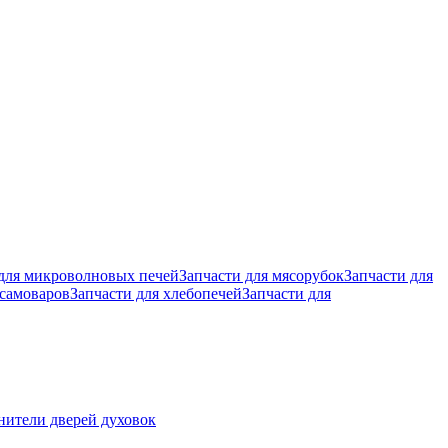
 для микроволновых печей
Запчасти для мясорубок
Запчасти для
 самоваров
Запчасти для хлебопечей
Запчасти для
нители дверей духовок