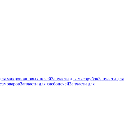
 для микроволновых печей
Запчасти для мясорубок
Запчасти для
 самоваров
Запчасти для хлебопечей
Запчасти для