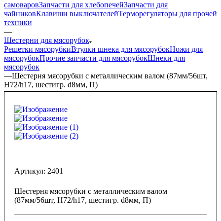
самоваров
Запчасти для хлебопечей
Запчасти для
чайников
Клавиши выключателей
Терморегуляторы для прочей
техники
—
Шестерни для мясорубок
Решетки мясорубки
Втулки шнека для мясорубок
Ножи для
мясорубок
Прочие запчасти для мясорубок
Шнеки для
мясорубок
—
Шестерня мясорубки с металлическим валом (87мм/56шт,
H72/h17, шестигр. d8мм, П)
Артикул:
2401
Шестерня мясорубки с металлическим валом
(87мм/56шт, H72/h17, шестигр. d8мм, П)