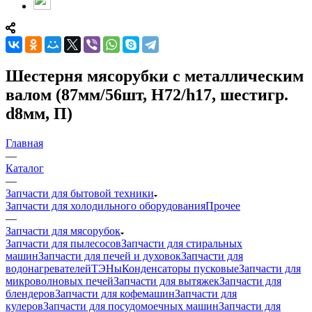
Шестерня мясорубки с металлическим
валом (87мм/56шт, H72/h17, шестигр.
d8мм, П)
Главная
—
Каталог
—
Запчасти для бытовой техники
Запчасти для холодильного оборудования
Прочее
—
Запчасти для мясорубок
Запчасти для пылесосов
Запчасти для стиральных
машин
Запчасти для печей и духовок
Запчасти для
водонагревателей
ТЭНы
Конденсаторы пусковые
Запчасти для
микроволновых печей
Запчасти для вытяжек
Запчасти для
блендеров
Запчасти для кофемашин
Запчасти для
кулеров
Запчасти для посудомоечных машин
Запчасти для