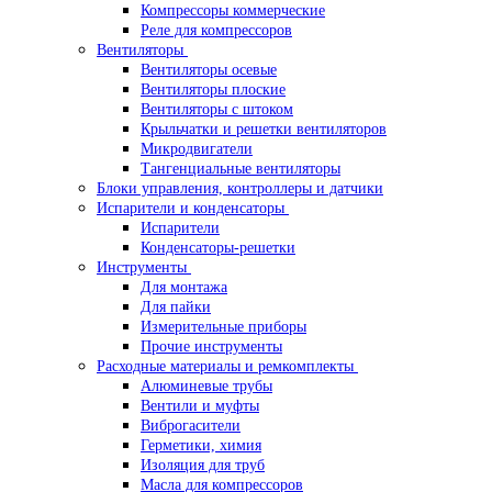
Компрессоры коммерческие
Реле для компрессоров
Вентиляторы
Вентиляторы осевые
Вентиляторы плоские
Вентиляторы с штоком
Крыльчатки и решетки вентиляторов
Микродвигатели
Тангенциальные вентиляторы
Блоки управления, контроллеры и датчики
Испарители и конденсаторы
Испарители
Конденсаторы-решетки
Инструменты
Для монтажа
Для пайки
Измерительные приборы
Прочие инструменты
Расходные материалы и ремкомплекты
Алюминевые трубы
Вентили и муфты
Виброгасители
Герметики, химия
Изоляция для труб
Масла для компрессоров