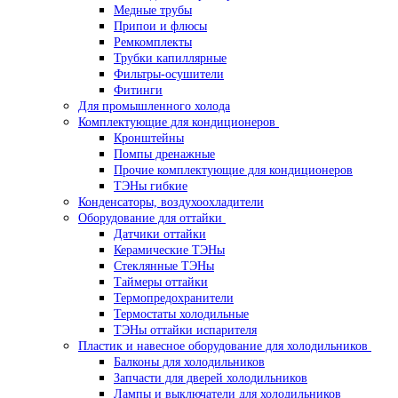
Медные трубы
Припои и флюсы
Ремкомплекты
Трубки капиллярные
Фильтры-осушители
Фитинги
Для промышленного холода
Комплектующие для кондиционеров
Кронштейны
Помпы дренажные
Прочие комплектующие для кондиционеров
ТЭНы гибкие
Конденсаторы, воздухоохладители
Оборудование для оттайки
Датчики оттайки
Керамические ТЭНы
Стеклянные ТЭНы
Таймеры оттайки
Термопредохранители
Термостаты холодильные
ТЭНы оттайки испарителя
Пластик и навесное оборудование для холодильников
Балконы для холодильников
Запчасти для дверей холодильников
Лампы и выключатели для холодильников