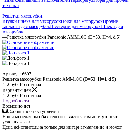
чайников
Клавиши выключателей
Терморегуляторы для прочей
техники
—
Решетки мясорубки
Втулки шнека для мясорубок
Ножи для мясорубок
Прочие
запчасти для мясорубок
Шестерни для мясорубок
Шнеки для
мясорубок
—
Решетка мясорубки Panasonic AMM10C (D=53, H=4, d 5)
Артикул:
6697
Решетка мясорубки Panasonic AMM10C (D=53, H=4, d 5)
412
руб.
Розничная
Варианты цен
412
руб.
Розничная
Подробности
Временно нет
Сообщить о поступлении
Наши менеджеры обязательно свяжутся с вами и уточнят
условия заказа
Цена действительна только для интернет-магазина и может