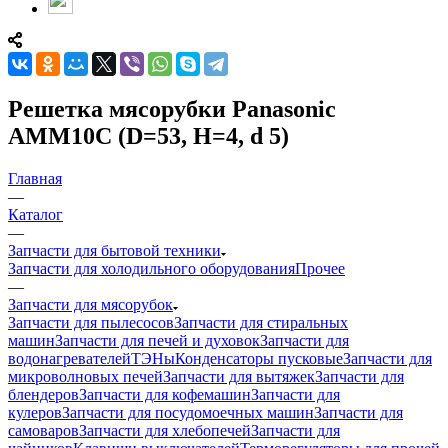
Решетка мясорубки Panasonic
AMM10C (D=53, H=4, d 5)
Главная
—
Каталог
—
Запчасти для бытовой техники
Запчасти для холодильного оборудования
Прочее
—
Запчасти для мясорубок
Запчасти для пылесосов
Запчасти для стиральных
машин
Запчасти для печей и духовок
Запчасти для
водонагревателей
ТЭНы
Конденсаторы пусковые
Запчасти для
микроволновых печей
Запчасти для вытяжек
Запчасти для
блендеров
Запчасти для кофемашин
Запчасти для
кулеров
Запчасти для посудомоечных машин
Запчасти для
самоваров
Запчасти для хлебопечей
Запчасти для