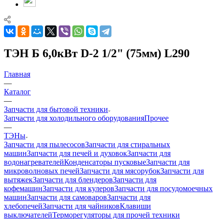
ТЭН Б 6,0кВт D-2 1/2" (75мм) L290
Главная
—
Каталог
—
Запчасти для бытовой техники
Запчасти для холодильного оборудования
Прочее
—
ТЭНы
Запчасти для пылесосов
Запчасти для стиральных
машин
Запчасти для печей и духовок
Запчасти для
водонагревателей
Конденсаторы пусковые
Запчасти для
микроволновых печей
Запчасти для мясорубок
Запчасти для
вытяжек
Запчасти для блендеров
Запчасти для
кофемашин
Запчасти для кулеров
Запчасти для посудомоечных
машин
Запчасти для самоваров
Запчасти для
хлебопечей
Запчасти для чайников
Клавиши
выключателей
Терморегуляторы для прочей техники