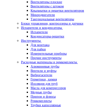
Вентиляторы плоские
Вентиляторы с штоком
Крыльчатки и решетки вентиляторов
Микродвигатели
Тангенциальные вентиляторы
Блоки управления, контроллеры и датчики
Испарители и конденсаторы
Испарители
Конденсаторы-решетки
Инструменты
Для монтажа
Для пайки
Измерительные приборы
Прочие инструменты
Расходные материалы и ремкомплекты
Алюминевые трубы
Вентили и муфты
Виброгасители
Герметики, химия
Изоляция для труб
Масла для компрессоров
Медные трубы
Припои и флюсы
Ремкомплекты
Трубки капиллярные