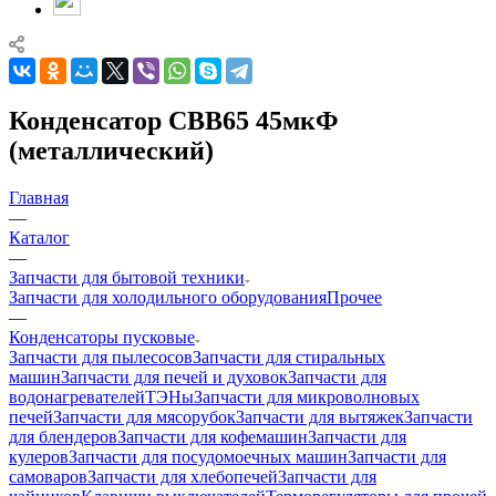
Конденсатор CBB65 45мкФ
(металлический)
Главная
—
Каталог
—
Запчасти для бытовой техники
Запчасти для холодильного оборудования
Прочее
—
Конденсаторы пусковые
Запчасти для пылесосов
Запчасти для стиральных
машин
Запчасти для печей и духовок
Запчасти для
водонагревателей
ТЭНы
Запчасти для микроволновых
печей
Запчасти для мясорубок
Запчасти для вытяжек
Запчасти
для блендеров
Запчасти для кофемашин
Запчасти для
кулеров
Запчасти для посудомоечных машин
Запчасти для
самоваров
Запчасти для хлебопечей
Запчасти для