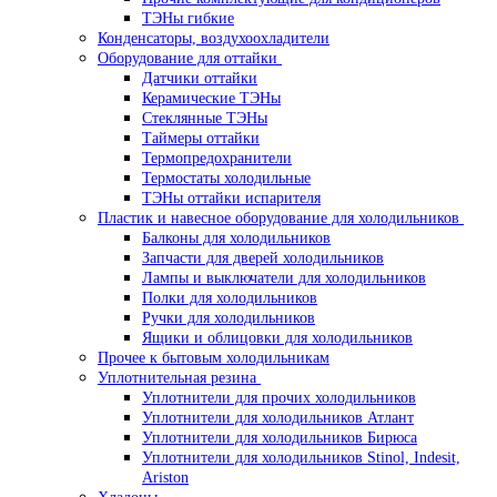
ТЭНы гибкие
Конденсаторы, воздухоохладители
Оборудование для оттайки
Датчики оттайки
Керамические ТЭНы
Стеклянные ТЭНы
Таймеры оттайки
Термопредохранители
Термостаты холодильные
ТЭНы оттайки испарителя
Пластик и навесное оборудование для холодильников
Балконы для холодильников
Запчасти для дверей холодильников
Лампы и выключатели для холодильников
Полки для холодильников
Ручки для холодильников
Ящики и облицовки для холодильников
Прочее к бытовым холодильникам
Уплотнительная резина
Уплотнители для прочих холодильников
Уплотнители для холодильников Атлант
Уплотнители для холодильников Бирюса
Уплотнители для холодильников Stinol, Indesit,
Ariston