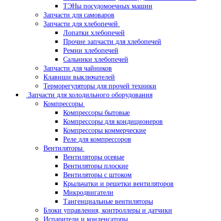
ТЭНы посудомоечных машин
Запчасти для самоваров
Запчасти для хлебопечей
Лопатки хлебопечей
Прочие запчасти для хлебопечей
Ремни хлебопечей
Сальники хлебопечей
Запчасти для чайников
Клавиши выключателей
Терморегуляторы для прочей техники
Запчасти для холодильного оборудования
Компрессоры
Компрессоры бытовые
Компрессоры для кондиционеров
Компрессоры коммерческие
Реле для компрессоров
Вентиляторы
Вентиляторы осевые
Вентиляторы плоские
Вентиляторы с штоком
Крыльчатки и решетки вентиляторов
Микродвигатели
Тангенциальные вентиляторы
Блоки управления, контроллеры и датчики
Испарители и конденсаторы