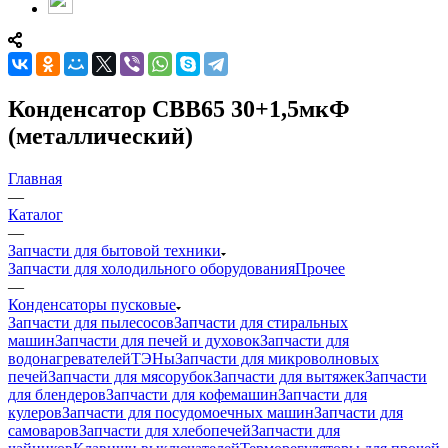
Конденсатор CBB65 30+1,5мкФ
(металлический)
Главная
—
Каталог
—
Запчасти для бытовой техники
Запчасти для холодильного оборудования
Прочее
—
Конденсаторы пусковые
Запчасти для пылесосов
Запчасти для стиральных
машин
Запчасти для печей и духовок
Запчасти для
водонагревателей
ТЭНы
Запчасти для микроволновых
печей
Запчасти для мясорубок
Запчасти для вытяжек
Запчасти
для блендеров
Запчасти для кофемашин
Запчасти для
кулеров
Запчасти для посудомоечных машин
Запчасти для
самоваров
Запчасти для хлебопечей
Запчасти для