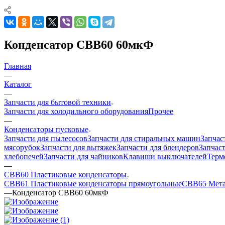
Конденсатор CBB60 60мкФ
Главная
—
Каталог
—
Запчасти для бытовой техники
Запчасти для холодильного оборудования
Прочее
—
Конденсаторы пусковые
Запчасти для пылесосов
Запчасти для стиральных машин
Запчас
мясорубок
Запчасти для вытяжек
Запчасти для блендеров
Запчас
хлебопечей
Запчасти для чайников
Клавиши выключателей
Терм
—
CBB60 Пластиковые конденсаторы
CBB61 Пластиковые конденсаторы прямоугольные
CBB65 Мета
—
Конденсатор CBB60 60мкФ