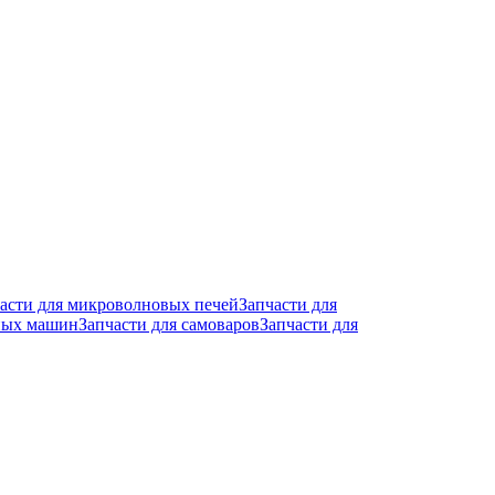
асти для микроволновых печей
Запчасти для
чных машин
Запчасти для самоваров
Запчасти для