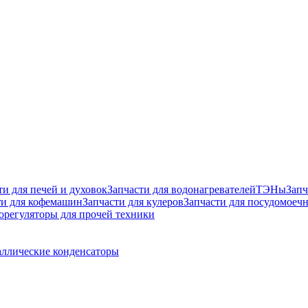
ти для печей и духовок
Запчасти для водонагревателей
ТЭНы
Запч
ти для кофемашин
Запчасти для кулеров
Запчасти для посудомое
орегуляторы для прочей техники
ллические конденсаторы