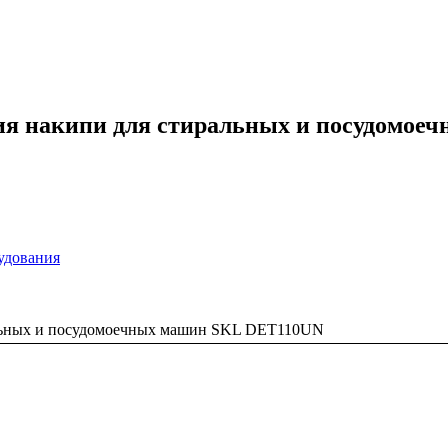
ния накипи для стиральных и посудомо
удования
ральных и посудомоечных машин SKL DET110UN