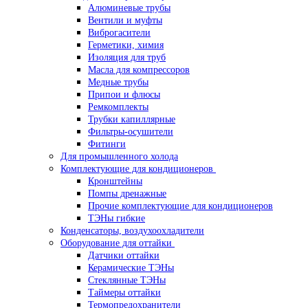
Алюминевые трубы
Вентили и муфты
Виброгасители
Герметики, химия
Изоляция для труб
Масла для компрессоров
Медные трубы
Припои и флюсы
Ремкомплекты
Трубки капиллярные
Фильтры-осушители
Фитинги
Для промышленного холода
Комплектующие для кондиционеров
Кронштейны
Помпы дренажные
Прочие комплектующие для кондиционеров
ТЭНы гибкие
Конденсаторы, воздухоохладители
Оборудование для оттайки
Датчики оттайки
Керамические ТЭНы
Стеклянные ТЭНы
Таймеры оттайки
Термопредохранители