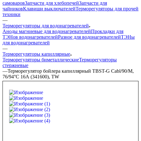
самоваров
Запчасти для хлебопечей
Запчасти для
чайников
Клавиши выключателей
Терморегуляторы для прочей
техники
—
Терморегуляторы для водонагревателей
Аноды магниевые для водонагревателей
Прокладки для
ТЭНов водонагревателей
Разное для водонагревателей
ТЭНы
для водонагревателей
—
Терморегуляторы капиллярные
Терморегуляторы биметаллические
Терморегуляторы
стержневые
—
Терморегулятор бойлера капиллярный TBST-G Cabl/90/M,
76/94°С 16А (341600), TW