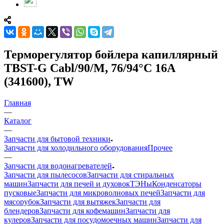
Терморегулятор бойлера капиллярный
TBST-G Cabl/90/M, 76/94°С 16А
(341600), TW
Главная
—
Каталог
—
Запчасти для бытовой техники
Запчасти для холодильного оборудования
Прочее
—
Запчасти для водонагревателей
Запчасти для пылесосов
Запчасти для стиральных
машин
Запчасти для печей и духовок
ТЭНы
Конденсаторы
пусковые
Запчасти для микроволновых печей
Запчасти для
мясорубок
Запчасти для вытяжек
Запчасти для
блендеров
Запчасти для кофемашин
Запчасти для
кулеров
Запчасти для посудомоечных машин
Запчасти для