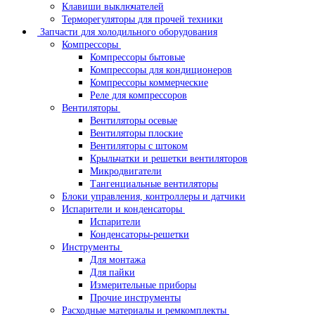
Клавиши выключателей
Терморегуляторы для прочей техники
Запчасти для холодильного оборудования
Компрессоры
Компрессоры бытовые
Компрессоры для кондиционеров
Компрессоры коммерческие
Реле для компрессоров
Вентиляторы
Вентиляторы осевые
Вентиляторы плоские
Вентиляторы с штоком
Крыльчатки и решетки вентиляторов
Микродвигатели
Тангенциальные вентиляторы
Блоки управления, контроллеры и датчики
Испарители и конденсаторы
Испарители
Конденсаторы-решетки
Инструменты
Для монтажа
Для пайки
Измерительные приборы
Прочие инструменты
Расходные материалы и ремкомплекты