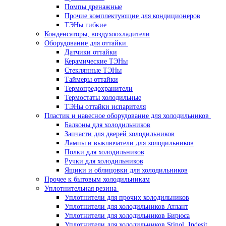
Помпы дренажные
Прочие комплектующие для кондиционеров
ТЭНы гибкие
Конденсаторы, воздухоохладители
Оборудование для оттайки
Датчики оттайки
Керамические ТЭНы
Стеклянные ТЭНы
Таймеры оттайки
Термопредохранители
Термостаты холодильные
ТЭНы оттайки испарителя
Пластик и навесное оборудование для холодильников
Балконы для холодильников
Запчасти для дверей холодильников
Лампы и выключатели для холодильников
Полки для холодильников
Ручки для холодильников
Ящики и облицовки для холодильников
Прочее к бытовым холодильникам
Уплотнительная резина
Уплотнители для прочих холодильников
Уплотнители для холодильников Атлант
Уплотнители для холодильников Бирюса
Уплотнители для холодильников Stinol, Indesit,