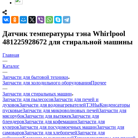
Датчик температуры тэна Whirlpool
481225928672 для стиральной машины
Главная
—
Каталог
—
Запчасти для бытовой техники
Запчасти для холодильного оборудования
Прочее
—
Запчасти для стиральных машин
Запчасти для пылесосов
Запчасти для печей и
духовок
Запчасти для водонагревателей
ТЭНы
Конденсаторы
пусковые
Запчасти для микроволновых печей
Запчасти для
мясорубок
Запчасти для вытяжек
Запчасти для
блендеров
Запчасти для кофемашин
Запчасти для
кулеров
Запчасти для посудомоечных машин
Запчасти для
самоваров
Запчасти для хлебопечей
Запчасти для