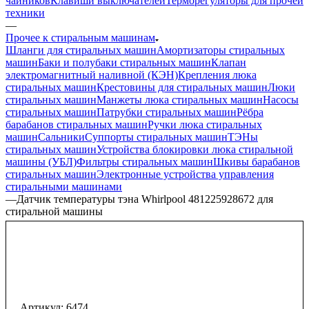
чайников
Клавиши выключателей
Терморегуляторы для прочей
техники
—
Прочее к стиральным машинам
Шланги для стиральных машин
Амортизаторы стиральных
машин
Баки и полубаки стиральных машин
Клапан
электромагнитный наливной (КЭН)
Крепления люка
стиральных машин
Крестовины для стиральных машин
Люки
стиральных машин
Манжеты люка стиральных машин
Насосы
стиральных машин
Патрубки стиральных машин
Рёбра
барабанов стиральных машин
Ручки люка стиральных
машин
Сальники
Суппорты стиральных машин
ТЭНы
стиральных машин
Устройства блокировки люка стиральной
машины (УБЛ)
Фильтры стиральных машин
Шкивы барабанов
стиральных машин
Электронные устройства управления
стиральными машинами
—
Датчик температуры тэна Whirlpool 481225928672 для
стиральной машины
Артикул:
6474