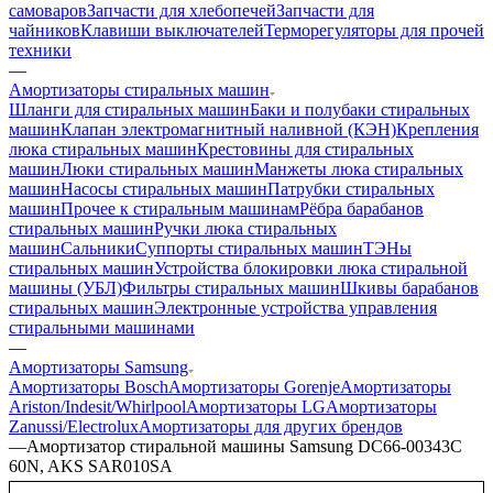
самоваров
Запчасти для хлебопечей
Запчасти для
чайников
Клавиши выключателей
Терморегуляторы для прочей
техники
—
Амортизаторы стиральных машин
Шланги для стиральных машин
Баки и полубаки стиральных
машин
Клапан электромагнитный наливной (КЭН)
Крепления
люка стиральных машин
Крестовины для стиральных
машин
Люки стиральных машин
Манжеты люка стиральных
машин
Насосы стиральных машин
Патрубки стиральных
машин
Прочее к стиральным машинам
Рёбра барабанов
стиральных машин
Ручки люка стиральных
машин
Сальники
Суппорты стиральных машин
ТЭНы
стиральных машин
Устройства блокировки люка стиральной
машины (УБЛ)
Фильтры стиральных машин
Шкивы барабанов
стиральных машин
Электронные устройства управления
стиральными машинами
—
Амортизаторы Samsung
Амортизаторы Bosch
Амортизаторы Gorenje
Амортизаторы
Ariston/Indesit/Whirlpool
Амортизаторы LG
Амортизаторы
Zanussi/Electrolux
Амортизаторы для других брендов
—
Амортизатор стиральной машины Samsung DC66-00343C
60N, AKS SAR010SA