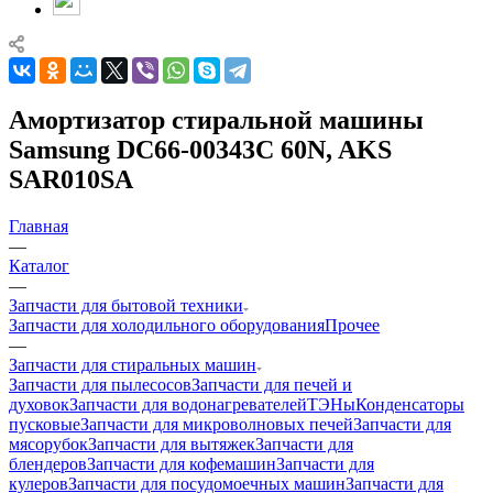
Амортизатор стиральной машины
Samsung DC66-00343C 60N, AKS
SAR010SA
Главная
—
Каталог
—
Запчасти для бытовой техники
Запчасти для холодильного оборудования
Прочее
—
Запчасти для стиральных машин
Запчасти для пылесосов
Запчасти для печей и
духовок
Запчасти для водонагревателей
ТЭНы
Конденсаторы
пусковые
Запчасти для микроволновых печей
Запчасти для
мясорубок
Запчасти для вытяжек
Запчасти для
блендеров
Запчасти для кофемашин
Запчасти для
кулеров
Запчасти для посудомоечных машин
Запчасти для