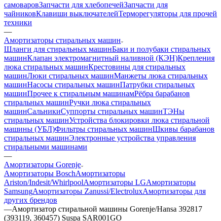
самоваров
Запчасти для хлебопечей
Запчасти для
чайников
Клавиши выключателей
Терморегуляторы для прочей
техники
—
Амортизаторы стиральных машин
Шланги для стиральных машин
Баки и полубаки стиральных
машин
Клапан электромагнитный наливной (КЭН)
Крепления
люка стиральных машин
Крестовины для стиральных
машин
Люки стиральных машин
Манжеты люка стиральных
машин
Насосы стиральных машин
Патрубки стиральных
машин
Прочее к стиральным машинам
Рёбра барабанов
стиральных машин
Ручки люка стиральных
машин
Сальники
Суппорты стиральных машин
ТЭНы
стиральных машин
Устройства блокировки люка стиральной
машины (УБЛ)
Фильтры стиральных машин
Шкивы барабанов
стиральных машин
Электронные устройства управления
стиральными машинами
—
Амортизаторы Gorenje
Амортизаторы Bosch
Амортизаторы
Ariston/Indesit/Whirlpool
Амортизаторы LG
Амортизаторы
Samsung
Амортизаторы Zanussi/Electrolux
Амортизаторы для
других брендов
—
Амортизатор стиральной машины Gorenje/Hansa 392817
(393119, 360457) Suspa SAR001GO