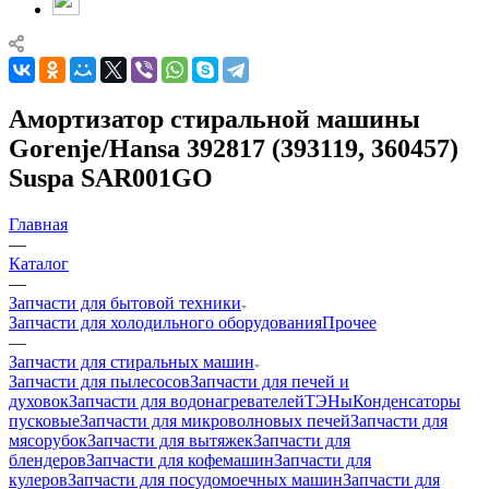
Амортизатор стиральной машины
Gorenje/Hansa 392817 (393119, 360457)
Suspa SAR001GO
Главная
—
Каталог
—
Запчасти для бытовой техники
Запчасти для холодильного оборудования
Прочее
—
Запчасти для стиральных машин
Запчасти для пылесосов
Запчасти для печей и
духовок
Запчасти для водонагревателей
ТЭНы
Конденсаторы
пусковые
Запчасти для микроволновых печей
Запчасти для
мясорубок
Запчасти для вытяжек
Запчасти для
блендеров
Запчасти для кофемашин
Запчасти для
кулеров
Запчасти для посудомоечных машин
Запчасти для