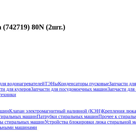
(742719) 80N (2шт.)
для водонагревателей
ТЭНы
Конденсаторы пусковые
Запчасти дл
ти для кулеров
Запчасти для посудомоечных машин
Запчасти для
техники
ашин
Клапан электромагнитный наливной (КЭН)
Крепления люка
тиральных машин
Патрубки стиральных машин
Прочее к стирал
ы стиральных машин
Устройства блокировки люка стиральной 
альными машинами