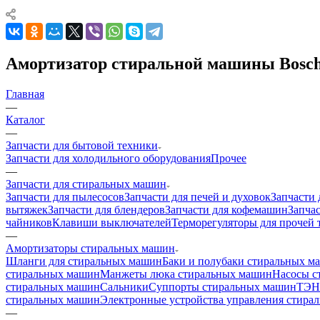
Амортизатор стиральной машины Bosch 
Главная
—
Каталог
—
Запчасти для бытовой техники
Запчасти для холодильного оборудования
Прочее
—
Запчасти для стиральных машин
Запчасти для пылесосов
Запчасти для печей и духовок
Запчасти 
вытяжек
Запчасти для блендеров
Запчасти для кофемашин
Запчас
чайников
Клавиши выключателей
Терморегуляторы для прочей 
—
Амортизаторы стиральных машин
Шланги для стиральных машин
Баки и полубаки стиральных м
стиральных машин
Манжеты люка стиральных машин
Насосы с
стиральных машин
Сальники
Суппорты стиральных машин
ТЭН
стиральных машин
Электронные устройства управления стир
—