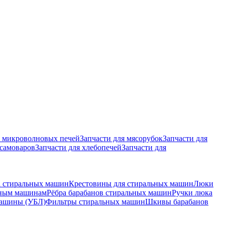
я микроволновых печей
Запчасти для мясорубок
Запчасти для
 самоваров
Запчасти для хлебопечей
Запчасти для
 стиральных машин
Крестовины для стиральных машин
Люки
ьным машинам
Рёбра барабанов стиральных машин
Ручки люка
машины (УБЛ)
Фильтры стиральных машин
Шкивы барабанов